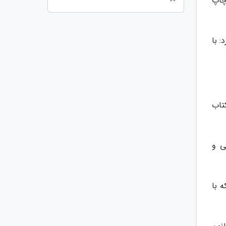
 چاپ
: با
کتاب
ی و
 با