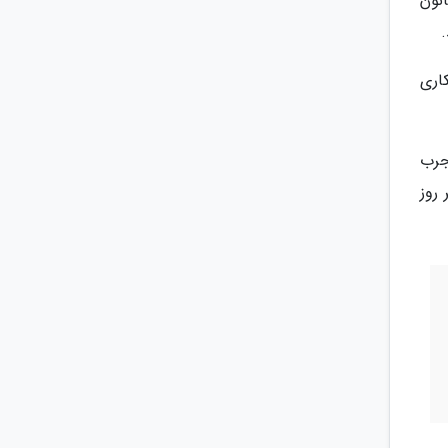
نون
.
اری
جرب
روز