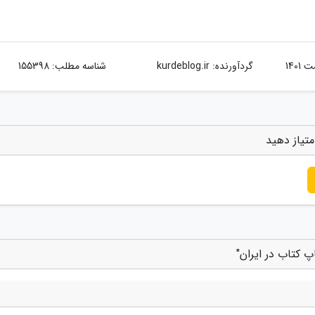
گردآورنده:
kurdeblog.ir
شناسه مطلب: 155398
متیاز دهید
پ کتاب در ایران"