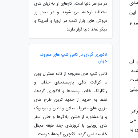
مدی
در سراسر دنیا است. کارهای او به زبان های
این
مختلف ترجمه می شوند و در صدر پر
فروش های بازار کتاب در اروپا و آمریکا و
ی و
دیگر نقاط دنیا قرار دارند.
لاکچری گردی در کافی شاپ های معروف
 آن
جهان
شید.
کافی شاپ های معروف از کافه سنترال وین
یفیت
تا کرافت کافی پاریسدنیای جذاب و
یفی
رنگارنگ خاص پسندها و لاکچری گردها،
فقط به خرید از جدید ترین طرح های
مزون های معروف میلان و لندن و نیویورک
ایی
و یا مشاوره از فشن بلاگرها و حتی سفر
ذرد، می
های رویایی با کروزهای چند طبقه مجلل
 به
خلاصه نمی گردد. لاکچری گردها، دوست...