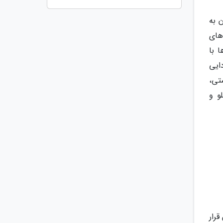
 به
های
 با
ایی
6 دیسک، تنظیم دستی،
و و
رار