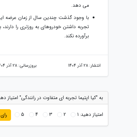
می دهد.
با وجود گذشت چندین سال از زمان عرضه این 
تجربه داشتن خودروهای به روزتری را دارند، ب
برآورده نکند.
انتشار:
28 آذر 1404
بروزرسانی:
28 آذر 1404
به "کیا اپتیما تجربه ای متفاوت در رانندگی" امتیاز ده
امتیاز دهید:
1
2
3
4
5
رای