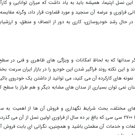
این نسل اپتیما، همیشه باید به یاد داشت که میزان توانایی و کارآ
انی فراوری و عرضه آن سنجید و مورد قضاوت قرار داد، وگرنه مقایسه 
در حال رشدِ خودروسازی، کاری به دور از انصاف و منطق، و ارزشیاب
یگر سدانها که به لحاظ امکانات و ویژگی های ظاهری و فنی در سطح
دند و این نکته روند فراگیر شدن این خودرو را در بازار ایران سرعت بخ
د نمونه های کارکرده آن می کنید، می توانید از داشتن یک خودروی باک
نان نمی توان بسیاری از سدان های مشابه دیگر و هم طراز با سطح ک
ای مختلف، بحث شرایط نگهداری و فروش آن ها از اهمیت به سز
برخوردار است. در این بین، شما با خرید اپتیما 2700 سی سی که بالغ بر ده سال از فراوری اولین نسل از آن می گ
قطعات و خدمات آن مطمئن باشید و همچنین، نگرانی ای بابت فروش آن