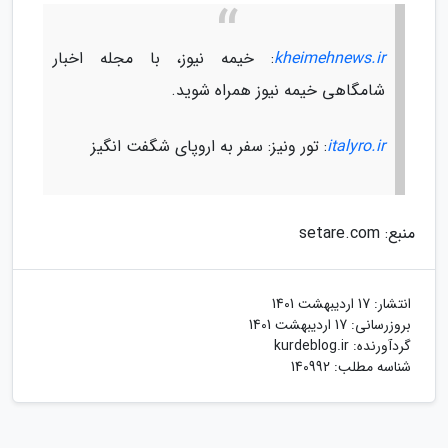
kheimehnews.ir
: خیمه نیوز، با مجله اخبار
شامگاهی خیمه نیوز همراه شوید.
italyro.ir
: تور ونیز: سفر به اروپای شگفت انگیز
منبع: setare.com
انتشار:
17 اردیبهشت 1401
بروزرسانی:
17 اردیبهشت 1401
گردآورنده:
kurdeblog.ir
شناسه مطلب: 140992