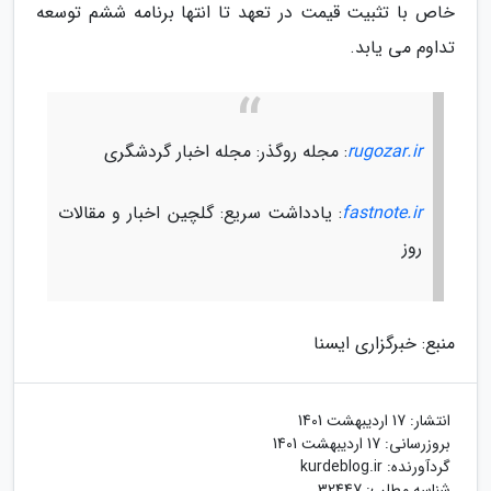
خاص با تثبیت قیمت در تعهد تا انتها برنامه ششم توسعه
تداوم می یابد.
rugozar.ir
: مجله روگذر: مجله اخبار گردشگری
fastnote.ir
: یادداشت سریع: گلچین اخبار و مقالات
روز
منبع: خبرگزاری ایسنا
انتشار:
17 اردیبهشت 1401
بروزرسانی:
17 اردیبهشت 1401
گردآورنده:
kurdeblog.ir
شناسه مطلب: 32447