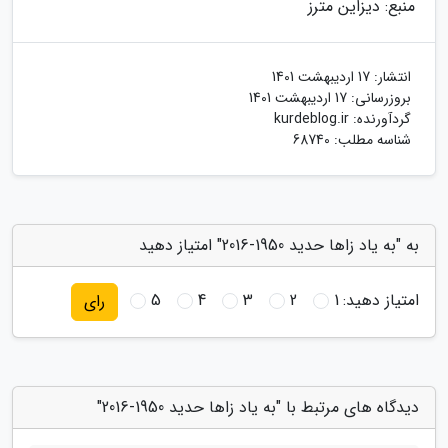
منبع: دیزاین مترز
انتشار:
17 اردیبهشت 1401
بروزرسانی:
17 اردیبهشت 1401
گردآورنده:
kurdeblog.ir
شناسه مطلب: 68740
به "به یاد زاها حدید 1950-2016" امتیاز دهید
امتیاز دهید:
1
2
3
4
5
رای
دیدگاه های مرتبط با "به یاد زاها حدید 1950-2016"