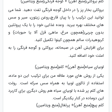
کلم بروکلی(منبع آهن) + گوجه فرنگی(منبع ویتامین)
بروکلی بخار پز را در داخل گوجه فرنگی تفت دهید. شما می
توانید این ترکیب را با پیاز، قارچ،روغن زیتون، سیر و سس
های مختلف بهره ببرید. وعده غذایی خود را با یک پروتئین
بدون چربی(همچون مرغ، ماهی قزل آلا یا حبوبات) و
کربوهیدرات سالم همچون کینوا تکمیل کنید.
برای افزایش آهن در صبحانه، بروکلی و گوجه فرنگی را به
املت خود اضافه کنید.
لوبیای سیاه(منبع آهن)+ کلم(منبع ویتامین)
یکی از روش های مورد علاقه من برای ترکیب این دو ماده،
استفاده از تاکوی لوبیا به همراه سس سرکه است. رولت
های کلم پر شده با لوبیای سیاه هم روش دیگری برای کاربرد
این دوماده در کنار یکدیگر است.
کلم پیچ(منبع آهن)+ پرتغال(منبع ویتامین)