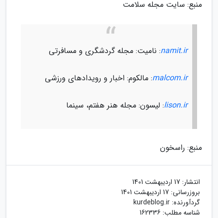
منبع: سایت مجله سلامت
namit.ir
: نامیت: مجله گردشگری و مسافرتی
malcom.ir
: مالکوم: اخبار و رویدادهای ورزشی
lison.ir
: لیسون: مجله هنر هفتم، سینما
منبع: راسخون
انتشار:
17 اردیبهشت 1401
بروزرسانی:
17 اردیبهشت 1401
گردآورنده:
kurdeblog.ir
شناسه مطلب: 162336