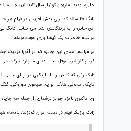
جایزه بودند. ماریون کوتیار سال 2004 این جایزه را دریافت کرد.
ژانگ 40 ساله که برای نقش آفرینی در فیلم ب
در فیلم خاطرات یک گیشا بازی نموده بودند.
در مراسم اهدای این جایزه که در آگورا نزدیک جشن
کن و کارولین شوفل مدیر هنری شوپارد شرکت می نم
ژانگ زئی که کارش را با بازیگری در اپرای چینی آ
کایگه، تسوئی هارک، لو یه، سیجون سوزوکی، فنگ ش
وی تاکنون نامزد جوایز پرشماری از جمله سه جایزه
ژانگ بازیگر فیلم در دست اکران گودزیلا: پادشاه هیولاها است که از 31 ماه م