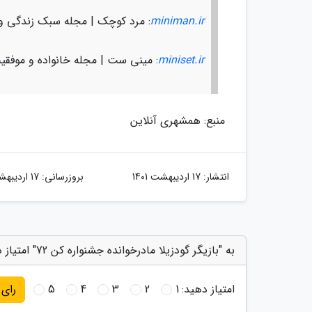
miniman.ir
: مرد کوچک | مجله سبک زندگی و
miniset.ir
: مینی ست | مجله خانواده و موفقی
منبع: همشهری آنلاین
انتشار:
17 اردیبهشت 1401
بروزرسانی:
17 اردیبهشت 1401
به "بازیگر گودزیلا مادرخوانده جشنواره کن 72" امتیاز دهید
امتیاز دهید:
1
2
3
4
5
رای