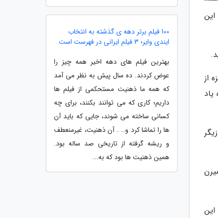
واره فیلم کن 2019، ژانگ زئی این
100 فیلم برتر دهه ی گذشته به انتخاب
ایندی وایر؛ 3 فیلم ایرانی در فهرست است
د.
بهترین فیلم های دهه اخیر همه چیز را
عوض کردند. ده سال پیش به نظر می آمد
ه از
که همه ما ذهنیت مستحکمی از فیلم ها
 یاد
داریم؛ کاری که می توانند بکنند، برای چه
کسانی ساخته می شوند، جایی که باید آن
ها را تماشا کرد و… . آن ذهنیت، غیرمنعطف
زیگر
و ریشه گرفته از تاریخی صد ساله بود.
همین ذهنیت ها بود که به...
یرن
 این