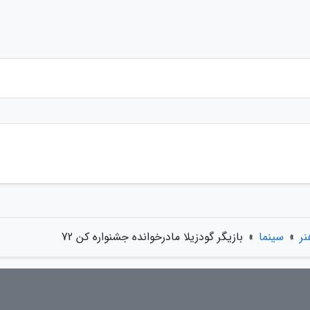
ر
»
سینما
»
بازیگر گودزیلا مادرخوانده جشنواره کن 72