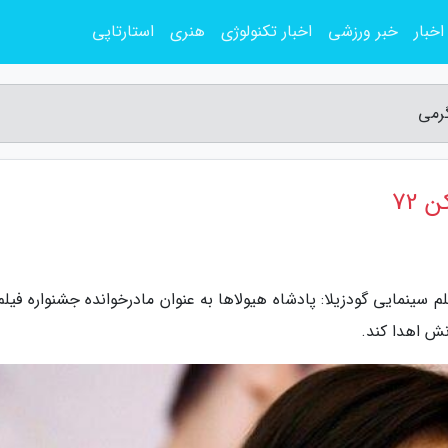
اخبار
خبر ورزشی
اخبار تکنولوژی
هنری
استارتاپی
 72
 سینمایی گودزیلا: پادشاه هیولاها به عنوان مادرخوانده جشنواره فیل
نش اهدا کند.