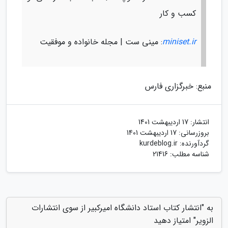
کسب و کار
miniset.ir
: مینی ست | مجله خانواده و موفقیت
منبع: خبرگزاری فارس
انتشار:
17 اردیبهشت 1401
بروزرسانی:
17 اردیبهشت 1401
گردآورنده:
kurdeblog.ir
شناسه مطلب: 21416
به "انتشار کتاب استاد دانشگاه امیرکبیر از سوی انتشارات
الزویر" امتیاز دهید