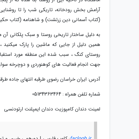
آرامش بخش رودخانه، تاریکی شب را تا روشنایی 
(کتاب آسمانی دین زرتشت) و شاهنامه (کتاب حکیم ف
به دلیل ساختار تاریخی روستا و سبک پلکانی آن ه
روستای کنگ ، سبب شده این منطقه مورد استقبال
جهت انجام فعالیت های کوهنوردی و دوچرخه سواری
آدرس: ایران خراسان رضوی طرقبه انتهای جاده طرقبه، 29 کیلومتری مشهد، روستای
شماره تلفن همراه : 05134363464
لمینت دندان کامپوزیت دندان ایمپلنت ارتودنسی
facloob.ir
: کلوب فارسی | دورهمی خبری و تح