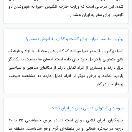
شده، این درحالی است که وزارت خارجه انگلیس اخیرا به شهروندان دو
تابعیتی برای سفر به ایران هشدار...
برترین مقاصد آسیایی برای گشت و گذاری فراموش نشدنی!
آسیا بزرگترین قاره در دنیا میباشد که کشورهای مختلف با نژاد و فرهنگ
های متفاوتی را در دل خود جای داده است. انسان ها نسبیت به یکدیگر
فرق دارند و بسیاری از افراد تمایل دارند از مکانهای مذهبی و سیاحتی
بازدید نمایند و برخی دیگر از افراد تمایل دارند به مشاهده طبیعت
بپردازند و در کنار...
میوه های استوایی که می توان در ایران کاشت
خبرنگاران- ﺍﻳﺮﺍﻥ ﻓﻼﺗی ﻣﺮﺗﻔﻊ است ﮐﻪ ﺩﺭ ﻋﺮﺽ ﺟﻐﺮﺍﻓﻴﺎﻳﯽ 25 تا 40
درجه ﺩﺭ ﻧﻴﻢﮐﺮﻩ ﺷﻤﺎﻟﯽ ﻭ ﺩﺭ ﻣﻨﻄﻘﻪای ﮔﺮم ﻭﺍﻗﻊ ﺷﺪﻩﺍﺳﺖ. منطقه ها