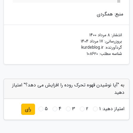
منبع: همگردی
انتشار:
8 مرداد 1400
بروزرسانی:
17 مرداد 1404
گردآورنده:
kurdeblog.ir
شناسه مطلب: 108620
به "آیا نوشیدن قهوه تحرک روده را افزایش می دهد؟" امتیاز
دهید
امتیاز دهید:
1
2
3
4
5
رای