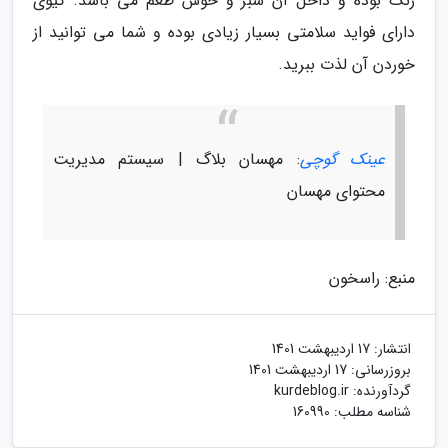
رنگ بوده و داخل آن سبز و خوش طعم می باشد. کیوی
دارای فواید سلامتی بسیار زیادی بوده و شما می توانید از
خوردن آن لذت ببرید.
عینک گوچی
: مهسان بلاگ | سیستم مدیریت
محتوای مهسان
منبع: راسخون
انتشار:
17 اردیبهشت 1401
بروزرسانی:
17 اردیبهشت 1401
گردآورنده:
kurdeblog.ir
شناسه مطلب: 160990