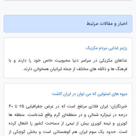
اخبار و مقالات مرتبط
رژیم غذایی مردم مکزیک
غذاهای مکزیکی در سراسر دنیا محبوبیت خاص خود را دارند و با
فرهنگ ها و ذائقه های مختلف از جمله ایرانیان همخوانی دارند.
میوه های استوایی که می توان در ایران کاشت
خبرنگاران- ﺍﻳﺮﺍﻥ ﻓﻼﺗی ﻣﺮﺗﻔﻊ است ﮐﻪ ﺩﺭ ﻋﺮﺽ ﺟﻐﺮﺍﻓﻴﺎﻳﯽ 25 تا 40
درجه ﺩﺭ ﻧﻴﻢﮐﺮﻩ ﺷﻤﺎﻟﯽ ﻭ ﺩﺭ ﻣﻨﻄﻘﻪای ﮔﺮم ﻭﺍﻗﻊ ﺷﺪﻩﺍﺳﺖ. منطقه ها
کویری و نیمه کویری بیش از نیمی از مساحت کشور را اشغال کرده
است. حدود یک سوم ایران هم کوهستانی است و بخش کوچکی از