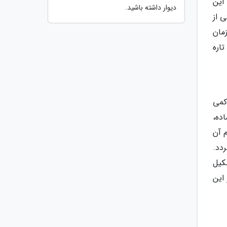
این
دیوار داشته باشید.
 از
مان
اره
کمی
 آبمیوه های آماده،
 آن
ت گردد.
شکیل
این