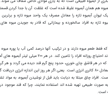
دیگری از آبمیوه طبیعی است که به یاری موادی خاص شفاف می شوند. 
 آبمیوه هم همان آبمیوه غلیظ شده است که غلظت آن با جدا کردن قسمتی
یک لیوان آبمیوه تازه را معادل مصرف یک واحد میوه تازه و برترین ز
تازه به افراد سالخورده و بیمارانی که قادر به جویدن میوه های ت
ه فقط طعم میوه دارند و در ترکیب آنها درصد کمی آب یا پوره میوه 
ویتامین c دارند که این اندازه ویتامین هم نمی تواند احتیاج روزانه افراد را تامین کند. در هر 200 میلی لیتر
 که در هر قاشق چای خوری، حدود پنج گرم قند دیده می گردد و هر گرم
معادل چهار کالری انرژی بوده و مصرف این اندازه، معادل 80 کالری انرژی است. یعنی اگر هر روز این اندازه انرژی دریاف
ت. افراد چاق مبتلا به دیابت باید قبل از نوشیدن آبمیوه، به مواد ت
به صورت طبیعی تهیه شده اند استفاده نمایند، چرا که قند موجود در 
ک است.