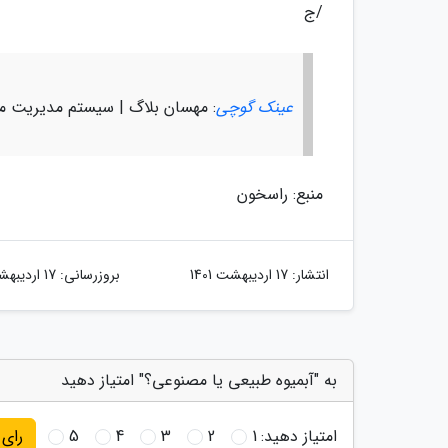
/ج
عینک گوچی
: مهسان بلاگ | سیستم مدیریت م
منبع: راسخون
انتشار:
17 اردیبهشت 1401
بروزرسانی:
17 اردیبهشت 1401
به "آبمیوه طبیعی یا مصنوعی؟" امتیاز دهید
امتیاز دهید:
1
2
3
4
5
رای