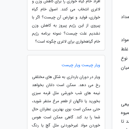
افراد خام گیاه خواری را برای کاهش وزن و
لاغری انتخاب می کنند. اصول خام گیاه
داد
خواری، فواید و عوارض آن چیست؟ اگر با
پیروی از این رژیم پیروز به کاهش وزن
نشدیم علت چیست؟ نمونه برنامه رژیم
ز مواد
خام گیاهخواری برای لاغری چگونه است؟
 به غلط
نوع
ویار چیست ویار چیست
یان
ویار در دوران بارداری به شکل های مختلفی
رخ می دهد. ممکن است دلتان بخواهد
نیمه های شب خورشی مثل قرمه سبزی
بخورید یا ناگهان از طعم مرغ متنفر شوید،
یعی
حتی ممکن است بوی بهترین عطرتان حال
میوه
شما را بد کند. گاهی ممکن است هوس
د تا
خوردن مواد غیرخوردنی مثل گچ یا رنگ