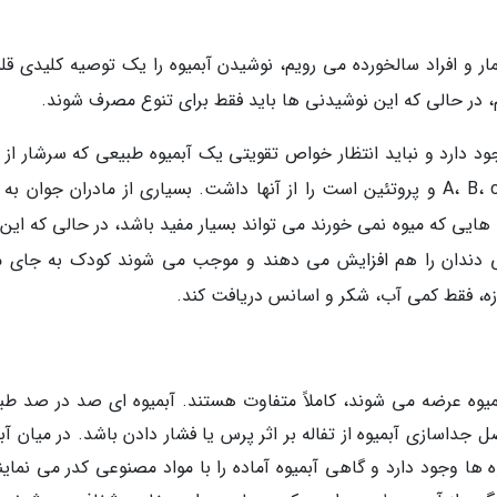
ار و افراد سالخورده می رویم، نوشیدن آبمیوه را یک توصیه کلیدی قلم
، در حالی که این نوشیدنی ها باید فقط برای تنوع مصرف شوند.
در مرغوب ترین آنها فقط کمی ویتامین c وجود دارد و نباید انتظار خواص تقویتی یک آبمیوه طبیعی که سرشار ا
مغذی سدیم، پتاسیم، فسفر، آهن، ویتامین های A، B، c و پروتئین است را از آنها داشت. بسیاری از مادران جوان
هایی که میوه نمی خورند می تواند بسیار مفید باشد، در حالی که این 
ی دندان را هم افزایش می دهند و موجب می شوند کودک به جای م
زه، فقط کمی آب، شکر و اسانس دریافت کند.
میوه عرضه می شوند، کاملاً متفاوت هستند. آبمیوه ای صد در صد طب
جداسازی آبمیوه از تفاله بر اثر پرس یا فشار دادن باشد. در میان آب
ه ها وجود دارد و گاهی آبمیوه آماده را با مواد مصنوعی کدر می نماین