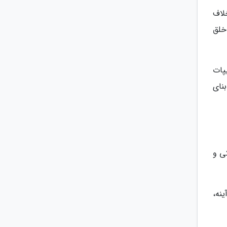
او برخلاف
ش خلق
وسیت‌پیپات
بنای
ی و
نه،