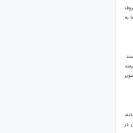
روف
 به
ند.
مند
ویر
ده،
 در