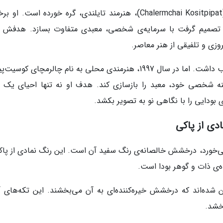
داستان معبد سفید با «چالمچای کوسیت‌پیپات» (Chalermchai Kositpipat)، هنرمند تایلندی، گره خورده است. 
عابد بودایی، در سال 1997 میلادی، تصمیم گرفت با سرمایه‌ی شخصی، معبدی متفاوت بسازد. هدف
روزی و تلفیقی از هنر معاصر.
این معبد در اواخر قرن بیستم وضعیتی رو به تخریب داشت. اما در سال 1997، هنرمندی محلی به نام چالرمچای ک
تصمیم گرفت با هزینه شخصی خود، معبد را بازسازی کند. هدف او نه تنها احیای یک 
بودایی را با نگاهی نو به تصویر بکشد.
دی از پاکی
ی‌خورد، درخشش خالصانه‌ی رنگ سفید آن است. این رنگ نمادی از پاک
‌ی ذات و گوهر بودا است.
ن شده‌اند که درخشش خیره‌کننده‌ای به آن می‌بخشند. این تکه‌های آی
رخشد.