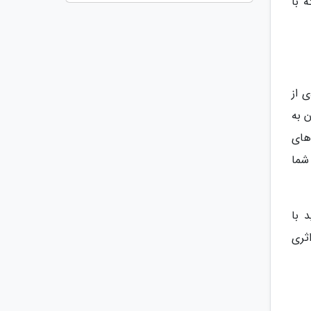
 با
 از
ن به
های
شما
 با
ثری