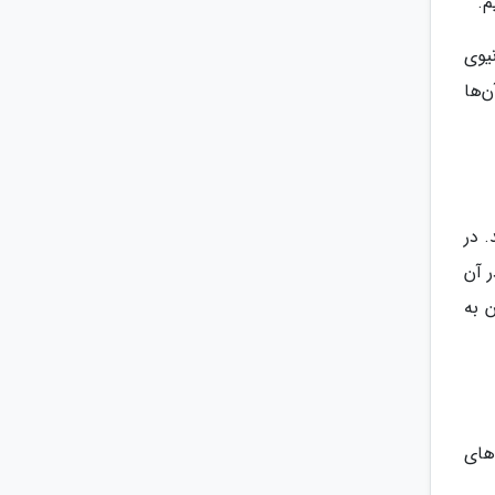
م.
یوی
ن‌ها
. در
 در آن
 به
های