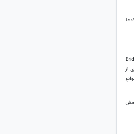
‌ها
خه‌ی تولد دوباره» (Bridge of the
ی از
وانع
امش