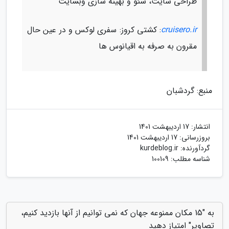
طراحی سایت، سئو و بهینه سازی وبسایت
cruisero.ir
: کشتی کروز: سفری لوکس و در عین حال
مقرون به صرفه به اقیانوس ها
منبع: گردشبان
انتشار:
17 اردیبهشت 1401
بروزرسانی:
17 اردیبهشت 1401
گردآورنده:
kurdeblog.ir
شناسه مطلب: 100109
به "15 مکان ممنوعه جهان که نمی توانیم از آنها بازدید کنیم،
تصاویر" امتیاز دهید