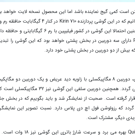
P در نام این گوشی ممکن است کمی گیج نماینده باشد اما این محصول نسخه لایت خواهد ب
گیگابایت حافظه داخلی وجود خواهد داشت. همچنین احتمالا این گوشی در کشور فیلیپین با رم 6 گیگابا
128 گیگابایتی عرضه خواهد شد. هواوی P30 Lite دارای سه دوربین در بخش پشتی خواهد بود که این گوشی را تب
ه بیش از دو دوربین در بخش پشتی خود دارد.
این دوربین ها شامل دوربین اصلی 24 مگاپیکسلی، دوربین 8 مگاپیکسلی با زاویه دید عریض و یک دوربین دو مگ
که وظیفه سنجش عمق میدان را خواهد داشت، می گردد. همچنین دوربین سلفی این گوشی نیز 32 م
قرار گرفته است. صحبت از نمایشگر شد و باید بگوییم که در بخش جل
پنل 6.15 اینچی LCD دیده می گردد که رزولوشن فول اچ دی پلاس دارد. نسبت تصویر این نمایش
هواوی P30 Lite از فناوری شارژ سریع QuickCharge بهره می برد و سرعت شارژ باتری ای