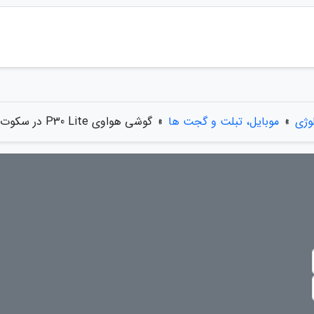
وژی
»
موبایل، تبلت و گجت ها
»
گوشی هواوی P30 Lite در سکوت خبری معرفی گردید