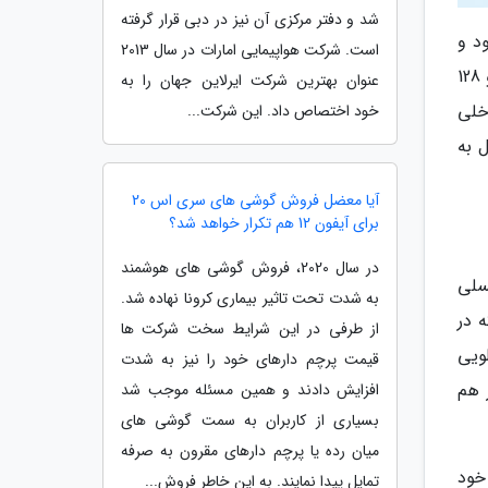
شد و دفتر مرکزی آن نیز در دبی قرار گرفته
ود و
است. شرکت هواپیمایی امارات در سال 2013
در اصل یک میان رده به حساب می آید. فعلا می دانیم که در این گوشی پردازنده Kirin 710 در کنار 4 گیگابایت حافظه رم و 128
عنوان بهترین شرکت ایرلاین جهان را به
یتی و حافظه داخلی
خود اختصاص داد. این شرکت...
دیل به
آیا معضل فروش گوشی های سری اس 20
برای آیفون 12 هم تکرار خواهد شد؟
در سال 2020، فروش گوشی های هوشمند
اپکیسلی
به شدت تحت تاثیر بیماری کرونا نهاده شد.
گاپیکسلی است که در
از طرفی در این شرایط سخت شرکت ها
ویی
قیمت پرچم دارهای خود را نیز به شدت
گر هم
افزایش دادند و همین مسئله موجب شد
بسیاری از کاربران به سمت گوشی های
میان رده یا پرچم دارهای مقرون به صرفه
ن گوشی نیز 18 وات است. خود
تمایل پیدا نمایند. به این خاطر فروش...