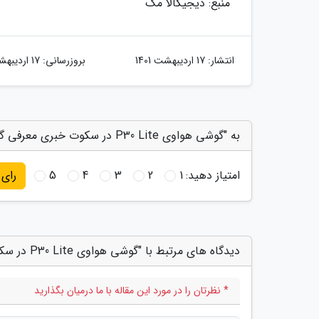
منبع: دیجیکالا مگ
انتشار:
17 اردیبهشت 1401
بروزرسانی:
17 اردیبهشت 1401
به "گوشی هواوی P30 Lite در سکوت خبری معرفی گردید" امتیاز دهید
امتیاز دهید:
1
2
3
4
5
رای
دیدگاه های مرتبط با "گوشی هواوی P30 Lite در سکوت خبری معرفی گردید"
* نظرتان را در مورد این مقاله با ما درمیان بگذارید