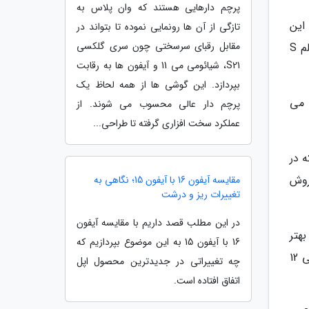
پرچم دارهایی هستند که وان پلاس به
ر و ادعا نموده این
تازگی از آن ها رونمایی نموده تا بتواند در
مقابل رقبای سرسختی چون سری گلکسی
گوشی از نمایشگر LTPO با قابلیت ذخیره انرژی باتری استفاده خواهد شد. همچنین نمایشگر گلکسی اس21 اولترا از قلم S
S21، شیائومی می 11 و آیفون ها به رقابت
بپردازد. این گوشی ها از همه لحاظ یک
ن، می
پرچم دار عالی محسوب می شوند. از
عملکرد سخت افزاری گرفته تا طراحی...
هز خواهند بود که در
شور ها به فروش
مقایسه آیفون 16 با آیفون 15؛ نگاهی به
تغییرات ریز و درشت
در این مطلب قصد داریم با مقایسه آیفون
بهتر
16 با آیفون 15 به این موضوع بپردازیم که
از اسنپدراگون عمل خواهد نمود. سایر دوربین ها نیز در این مدل ها تغییری نخواهند کرد به طوری که از یک سنسور اصلی 12
چه تغییراتی در جدیدترین محصول اپل
اتفاق افتاده است.