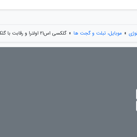
وژی
»
موبایل، تبلت و گجت ها
»
گلکسی اس21 اولترا و رقابت با گلکسی نوت؟!