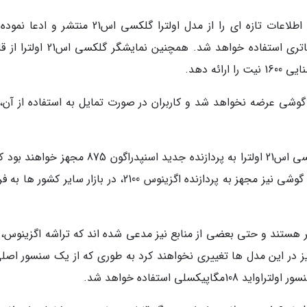
در همین رابطه اخیرا وب سایت Android Police اطلاعات تازه ای را از مدل اولترا گلکسی اس21 منتش
خبر، قلم S Pen به همراه این گوشی عرضه نخواهد شد و کاربران در صورت تمایل به استفاده از آ
گفته می گردد که هر دو مدل گلکسی اس21 و گلکسی اس21 اولترا به پردازنده جدید اسنپدراگون 875 مج
بعضی کشور ها عرضه خواهند شد و مدل دوم این گوشی نیز مجهز به پردازنده اگزینوس 2100، در بازار سایر ک
ابر هستند و حتی بعضی از منابع نیز مدعی شده اند که تراشه اگزینوس، 