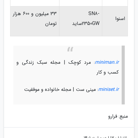
SN8-
33 میلیون و 600 هزار
اسنوا
2350GWساید
تومان
miniman.ir
: مرد کوچک | مجله سبک زندگی و
کسب و کار
miniset.ir
: مینی ست | مجله خانواده و موفقیت
منبع: فرارو
انتشار:
17 اردیبهشت 1401