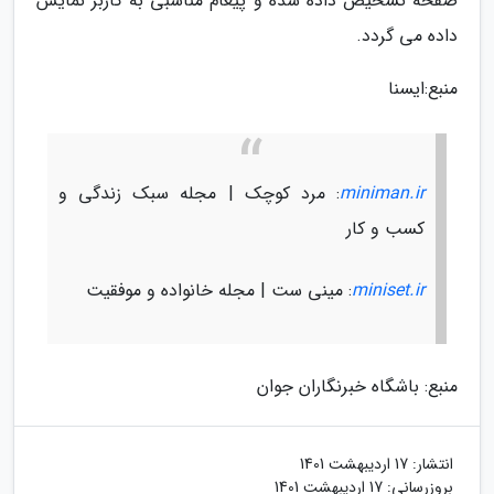
صفحه تشخیص داده شده و پیغام مناسبی به کاربر نمایش
داده می گردد.
منبع:ایسنا
miniman.ir
: مرد کوچک | مجله سبک زندگی و
کسب و کار
miniset.ir
: مینی ست | مجله خانواده و موفقیت
منبع: باشگاه خبرنگاران جوان
انتشار:
17 اردیبهشت 1401
بروزرسانی:
17 اردیبهشت 1401