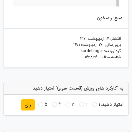
منبع: راسخون
انتشار:
17 اردیبهشت 1401
بروزرسانی:
17 اردیبهشت 1401
گردآورنده:
kurdeblog.ir
شناسه مطلب: 162836
به "کارکرد های ورزش (قسمت سوم)" امتیاز دهید
امتیاز دهید:
1
2
3
4
5
رای