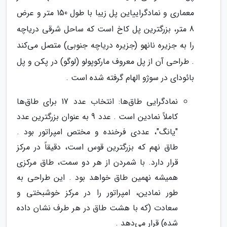
معماری و نمادگراییاین پل زیبا با طول 150 متر و عرض
8 متر، بزرگترین پل کاخ است که ساحل شرقی دریاچه
را به جزیره نانهو (جزیره دریاچه جنوبی) متصل می‌کند
. طراحی آن از پل معروف مارکوپولو (لوگو) در پکن و پل
بائودای در سوژو الهام گرفته شده است .
نمادگرایی طاق‌ها: انتخاب عدد 17 برای طاق‌ها
کاملاً نمادین است . عدد 9 به عنوان بزرگترین عدد
"یانگ"، عددی فرخنده و مختص امپراتور بود .
طاق نهم که بزرگترین قوس است، دقیقاً در مرکز
قرار دارد. با شمردن از هر دو سمت، طاق مرکزی
همیشه نهمین طاق خواهد بود . این طراحی به
طور نمادین، امپراتور را در مرکز خوشبختی و
سعادت (که با هشت طاق در هر طرف نشان داده
شده) قرار می‌دهد .