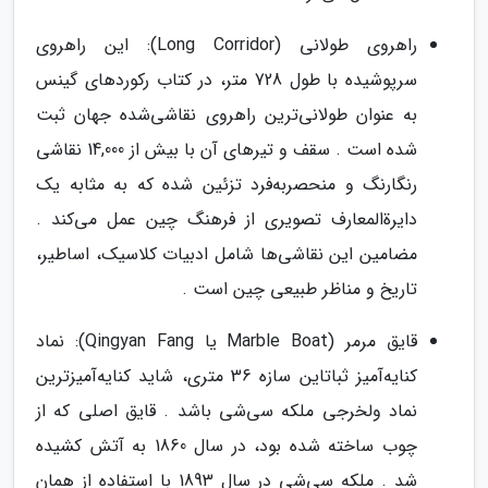
راهروی طولانی (Long Corridor): این راهروی
سرپوشیده با طول 728 متر، در کتاب رکوردهای گینس
به عنوان طولانی‌ترین راهروی نقاشی‌شده جهان ثبت
شده است . سقف و تیرهای آن با بیش از 14,000 نقاشی
رنگارنگ و منحصربه‌فرد تزئین شده که به مثابه یک
دایرةالمعارف تصویری از فرهنگ چین عمل می‌کند .
مضامین این نقاشی‌ها شامل ادبیات کلاسیک، اساطیر،
تاریخ و مناظر طبیعی چین است .
قایق مرمر (Marble Boat یا Qingyan Fang): نماد
کنایه‌آمیز ثباتاین سازه 36 متری، شاید کنایه‌آمیزترین
نماد ولخرجی ملکه سی‌شی باشد . قایق اصلی که از
چوب ساخته شده بود، در سال 1860 به آتش کشیده
شد . ملکه سی‌شی در سال 1893 با استفاده از همان