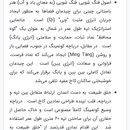
اصول فنگ شویی: فنگ شویی (به معنای باد و آب) هنر
باستانی چینی برای چیدمان فضاها به منظور ایجاد
جریان انرژی مثبت "چی" (Qi) است . جانمایی
استراتژیک تپه طول عمر در شمال به عنوان یک "کوه
محافظ" نماد ثبات، حمایت و سلامتی (انرژی یانگ)
است . در مقابل، دریاچه کونمینگ در جنوب، فضایی باز
و روشن (Ming Tang) ایجاد می‌کند که نماد فرصت،
فراوانی و سعادت (انرژی یین) است . این چیدمان
تعادل کاملی بین یین و یانگ برقرار می‌کند که برای
خوشبختی ساکنان کاخ مفید تلقی می‌شد .
خلق طبیعت به دست انسان: ارتباط متقابل بین تپه و
دریاچه، قلب تپنده طراحی نمادین کاخ است . دریاچه
وسیع کونمینگ کاملاً مصنوعی است و خاک حاصل از
حفاری آن برای ساختن تپه 60 متری طول عمر استفاده
شد . این اقدام نمادی قدرتمند از "خلق طبیعت به