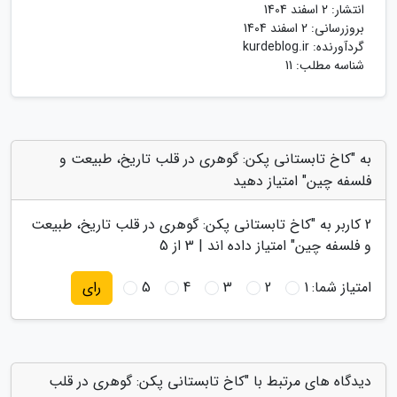
انتشار:
2 اسفند 1404
بروزرسانی:
2 اسفند 1404
گردآورنده:
kurdeblog.ir
شناسه مطلب: 11
به "کاخ تابستانی پکن: گوهری در قلب تاریخ، طبیعت و
فلسفه چین" امتیاز دهید
2
کاربر به "
کاخ تابستانی پکن: گوهری در قلب تاریخ، طبیعت
و فلسفه چین
" امتیاز داده اند |
3
از 5
امتیاز شما:
1
2
3
4
5
رای
دیدگاه های مرتبط با "کاخ تابستانی پکن: گوهری در قلب