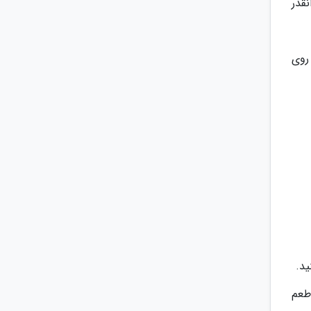
نقدر
روی
ید.
طعم