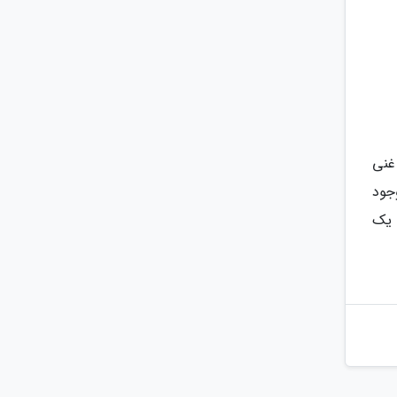
غنی
جود
 یک