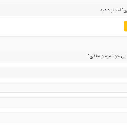
" امتیاز دهید
ذایی خوشمزه و مغذی"