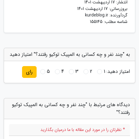
انتشار:
17 اردیبهشت 1401
بروزرسانی:
17 اردیبهشت 1401
گردآورنده:
kurdeblog.ir
شناسه مطلب: 155145
به "چند نفر و چه کسانی به المپیک توکیو رفتند؟" امتیاز دهید
امتیاز دهید:
1
2
3
4
5
رای
دیدگاه های مرتبط با "چند نفر و چه کسانی به المپیک توکیو
رفتند؟"
* نظرتان را در مورد این مقاله با ما درمیان بگذارید