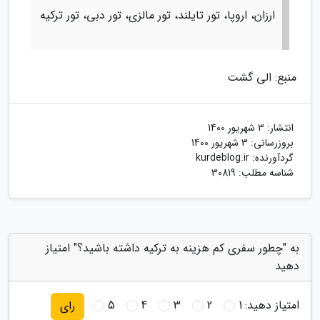
ارزان، اروپا، تور تایلند، تور مالزی، تور دبی، تور ترکیه
منبع: الی گشت
انتشار:
3 شهریور 1400
بروزرسانی:
3 شهریور 1400
گردآورنده:
kurdeblog.ir
شناسه مطلب: 30819
به "چطور سفری کم هزینه به ترکیه داشته باشید؟" امتیاز
دهید
امتیاز دهید:
1
2
3
4
5
رای