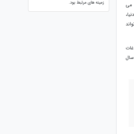
زمینه های مرتبط بود.
 می
یا،
اند
غات
سال