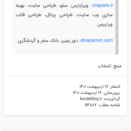
virapars.ir
: ویراپارس: سئو، طراحی سایت، بهینه
سازی وب سایت، طراحی پرتال، طراحی قالب
وردپرس
dorezamin.com
: دور زمین: بانک سفر و گردشگری
منبع: انتخاب
انتشار:
17 اردیبهشت 1401
بروزرسانی:
17 اردیبهشت 1401
گردآورنده:
kurdeblog.ir
شناسه مطلب: 54887