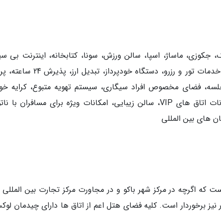
، جکوزی، ماساژ، اسپا، سالن ورزش، سونا، کتابخانه، اینترنت بی سی
پارکینگ رایگان، چک این و چک اوت اختصاصی، خدمات تور و رزرو، دستگاه خودپرداز، تب
، فضای مخصوص افراد سیگاری، سیستم تهویه متبوع، کرایه خود
فروشگاه هدایا، آسانسور، سوئیت ماه عسل، امکانات اتاق های VIP، سالن زیبایی، امکانات ویژه برای مسافران با
ن های بین المللی
Grand Hot) هتلی لوکس است که اگرچه در مرکز شهر باکو و در مجاورت مرکز تجارت بین المللی
 نیز برخوردار است. کلیه فضای هتل اعم از اتاق ها دارای چیدمان لوک