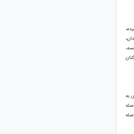
ده،
ان،
جلسه،
نان
 آن به
صله
ز در فاصله