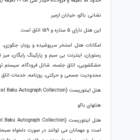
حدود 15 دقیقه و فرودگاه حیدر علی اف 20 دقیقه (رانندگی) است.
نشانی: باکو، خیابان ازمیر
این هتل دارای 5 ستاره و 159 اتاق است.
امکانات هتل: استخر سرپوشیده و روباز، جکوزی، ا
خشکشویی، اتاق جلسه، شاتل فرودگاه، سیستم تهویه
محدودیت جسمی و حرکتی، روزنامه، خدمات اتاق و ک
هتل اینتوریست (Intourist Hotel Baku Autograph Collection)
هتلهای باکو
است و مهمانان می توانند در صورت دلخواه صبحانه