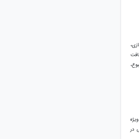
زی،
تبدیل ارز، پذیرش 24 ساعته، نظافت
وع،
 ویژه
 در