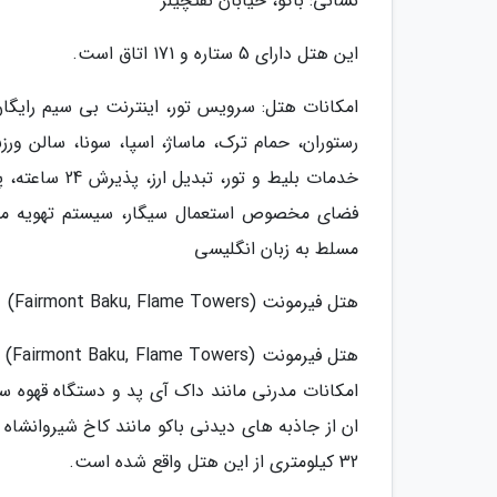
نشانی: باکو، خیابان نفتچیلر
این هتل دارای 5 ستاره و 171 اتاق است.
امکانات هتل: سرویس تور، اینترنت بی سیم رایگان
رستوران، حمام ترک، ماساژ، اسپا، سونا، سالن 
خدمات بلیط و
فضای مخصوص استعمال سیگار، سیستم تهویه متبوع،
مسلط به زبان انگلیسی
هتل فیرمونت (Fairmont Baku, Flame Towers)
هتل
امکانات مدرنی مانند داک آی پد و دستگاه قهوه س
32 کیلومتری از این هتل واقع شده است.