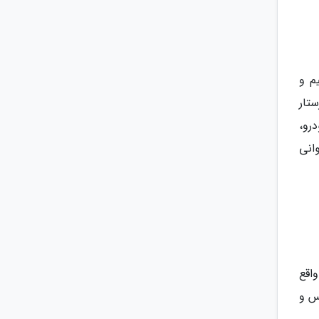
م و
دیل ارز، پذیرش 24 ساعته، پرستار
رو،
 ناتوانی
 واقع
س و