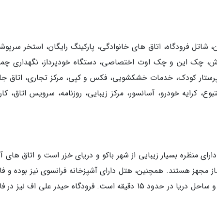
، شاتل فرودگاه، اتاق های خانوادگی، پارکینگ رایگان، استخر سرپوشی
ورزش، چک این و چک اوت اختصاصی، دستگاه خودپرداز، نگهداری چمد
 تور، تبدیل ارز، پذیرش 24 ساعته، پرستار کودک، خدمات خشکشویی، فکس و کپی، مرکز تجاری، اتاق 
 کرایه خودرو، آسانسور، مرکز زیبایی، روزنامه، سرویس اتاق، کارک
 فیرمونت (Fairmont Baku, Flame Towers) دارای منظره بسیار زیبایی از شهر باکو و دریای خزر است و اتاق های
از مجهز هستند. همچنین، هتل دارای آشپزخانه فرانسوی نیز بوده و فا
ان از جاذبه های دیدنی باکو مانند کاخ شیروانشاه و ساحل دریا در حدود 15 دقیقه است. فرودگاه حیدر علی اف نی