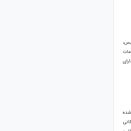
یس،
ستار کودک، خدمات
رای
خزر واقع شده
انی