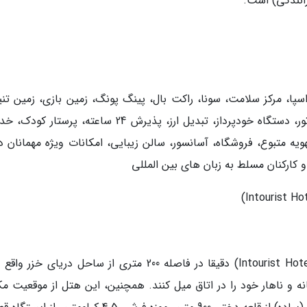
سپا، مرکز سلامت، سونا، راکت بال، پینگ پونگ، زمین بازی، زمین تن
رستوران، اینترنت بی سیم و پارکینگ رایگان، میز تور، دستگاه خودپرداز، تبدیل ارز، پذیرش 24 ساعته، پر
 متبوع، فروشگاه، آسانسور، سالن زیبایی، امکانات ویژه مهمانان دا
ارکنان مسلط به زبان های بین المللی
هتل اینتوریست (Intourist Hotel Baku Autograph Collection) دقیقا در فاصله 200 متری از ساحل دریای 
 و ناهار خود را در اتاق میل کنند. همچنین، این هتل از موقعیت مک