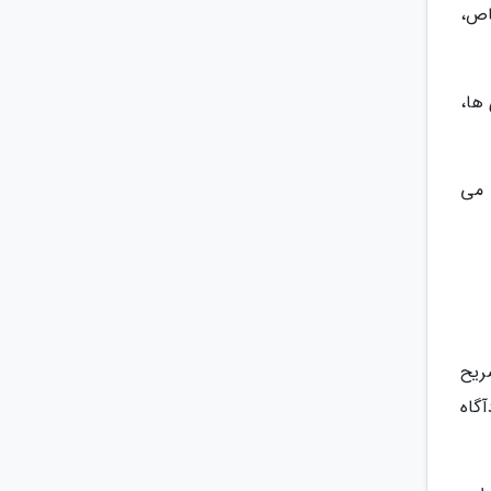
اص،
ها،
 می
ریح
گاه