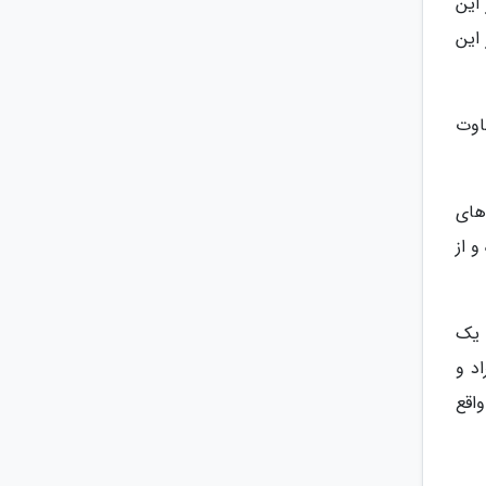
این
این
اوت
های
 از
 یک
د و
اقع