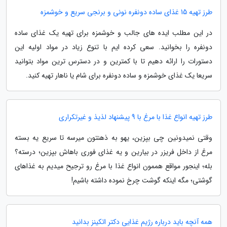
طرز تهیه 15 غذای ساده دونفره نونی و برنجی سریع و خوشمزه
در این مطلب ایده های جالب و خوشمزه برای تهیه یک غذای ساده
دونفره را بخوانید. سعی کرده ایم با تنوع زیاد در مواد اولیه این
دستورات را ارائه دهیم تا با کمترین و در دسترس ترین مواد بتوانید
سریعا یک غذای خوشمزه و ساده دونفره برای شام یا ناهار تهیه کنید.
طرز تهیه انواع غذا با مرغ با 9 پیشنهاد لذیذ و غیرتکراری
وقتی نمیدونین چی بپزین، یهو به ذهنتون میرسه تا سریع یه بسته
مرغ از داخل فریزر در بیارین و یه غذای فوری باهاش بپزین؛ درسته؟
بله؛ اینجور مواقع هممون انواع غذا با مرغ رو ترجیح میدیم به غذاهای
گوشتی؛ مگه اینکه گوشت چرخ نموده داشته باشیم!
همه آنچه باید درباره رژیم غذایی دکتر اتکینز بدانید