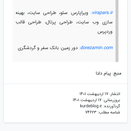
virapars.ir
: ویراپارس: سئو، طراحی سایت، بهینه
سازی وب سایت، طراحی پرتال، طراحی قالب
وردپرس
dorezamin.com
: دور زمین: بانک سفر و گردشگری
منبع: پیام دلتا
انتشار:
17 اردیبهشت 1401
بروزرسانی:
17 اردیبهشت 1401
گردآورنده:
kurdeblog.ir
شناسه مطلب: 74623