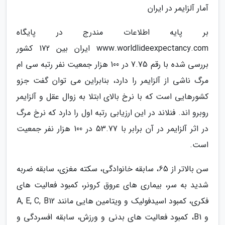
آمار آلزایمر در ایران
بر پایه اطلاعات مندرج در پایگاه
www.worldlideexpectancy.com ایران بین 172 کشور
بررسی شده با رقم 7.75 در 100 هزار جمعیت نفر رتبه سی ام
مرگ ناشی از آلزایمر را دارد، بنابراین می توان گفت جزو
کشورهایی است که با نرخ بالای ابتلا به زوال عقل و آلزایمر
روبرو اند. فنلاند در این ارزیابی رتبه اول را دارد که نرخ مرگ
در اثر آلزایمر در آن برابر با 53.77 در 100 هزار نفر جمعیت
است.
سن بالاتر از 65، سابقه خانوادگی، سکته مغزی، سابقه ضربه
شدید به سر، بیماری های عروق کرونر، کمبود فعالیت های
فکری، کمبود اسیدفولیک و ویتامین هایی مانند A, E, C, B12
و B1، کمبود فعالیت های بدنی و ورزش، سابقه افسردگی و