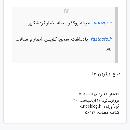
rugozar.ir
: مجله روگذر: مجله اخبار گردشگری
fastnote.ir
: یادداشت سریع: گلچین اخبار و مقالات
روز
منبع: برترین ها
انتشار:
17 اردیبهشت 1401
بروزرسانی:
17 اردیبهشت 1401
گردآورنده:
kurdeblog.ir
شناسه مطلب: 56426