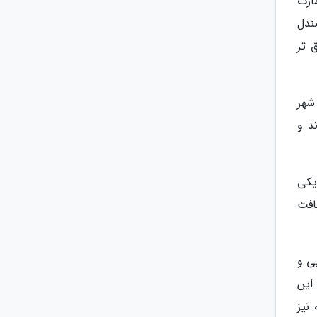
ارت
ندل
 تر
شهر
د و
یکی
افت
ی و
این
نیز