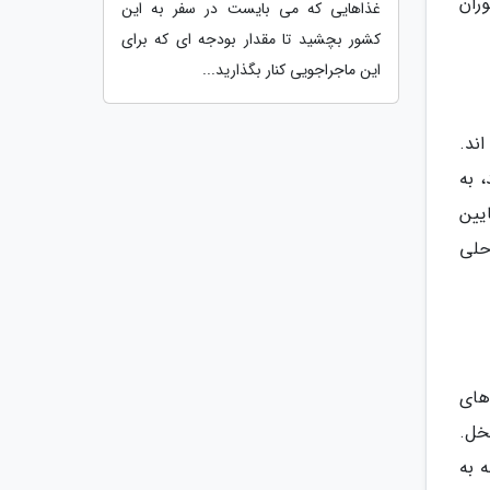
ران
غذاهایی که می بایست در سفر به این
کشور بچشید تا مقدار بودجه ای که برای
این ماجراجویی کنار بگذارید...
ند.
، به
یین
 900 کیلومتر خط ساحلی
های
ن اصله درخت نخل.
 به