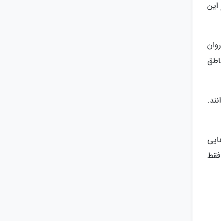
این
وان
اطق
ند.
ایی
فقط