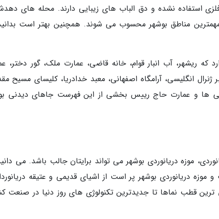
زی استفاده نشده و دق الباب های زیبایی دارند. محله های دهدش
 مهمترین مناطق بوشهر محسوب می شوند. همچنین بهتر است بدانید
د که ریشهر، آب انبار قوام، خانه قاضی، عمارت ملک، گور دختر، عم
ر ژنرال انگلیسی، آرامگاه اصفهانی، معبد خدادریا، کلیسای مسیح مق
لیسی ها و عمارت حاج رییس بخشی از این فهرست جاهای دیدنی بو
وردی، موزه دریانوردی بوشهر می تواند برایتان جالب باشد. می دانید
موزه دریانوردی بوشهر پر است از اشیای قدیمی و عتیقه دریانوردا
می ترین قطب نماها تا جدیدترین تکنولوژی های روز دنیا در صنعت ک