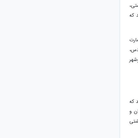
تی،
 که
ارت
دس،
شهر
 که
ن و
شتی