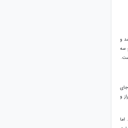
د و
 سه
ست.
جای
ز و
اما