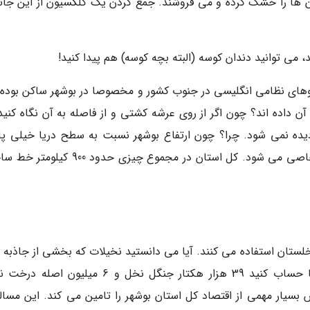
ن ها را خشک کرده و می فروشند. جمع کردن یک کلکسیون از این جانو
 می توانید دندان کوسه (البته بچه کوسه) هم پیدا کنید!
روهای نظامی انگلیسی در جنوب کشور و مخصوصا در بوشهر ساکن بوده ا
 آن داده اند؟ چون اگر از روی عرشه کشتی و از فاصله به آن نگاه کنید
دیده نمی شود. چرا؟ چون ارتفاع بوشهر نسبت به سطح دریا خیلی پا
است و همین باعث به وجود آمدن چنین صحنه خاصی می شود. کل استان در مجموع چیزی حدود
ستان استفاده می کنند. آیا می دانستید نخیلات که بخشی از جاذبه 
گردشگری بوشهر هستند، در دنیا کم نظیرند؟ شما حساب کنید 39 هزار هکتار جنگل نخل و 6 میلیو
سیار مهمی از اقتصاد کل استان بوشهر را تامین می کند. این مساله