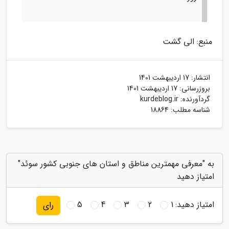
منبع: الی گشت
انتشار:
17 اردیبهشت 1401
بروزرسانی:
17 اردیبهشت 1401
گردآورنده:
kurdeblog.ir
شناسه مطلب: 18864
به "معرفی مهمترین مناطق و استان های جنوبی کشور سوئد"
امتیاز دهید
امتیاز دهید:
1
2
3
4
5
رای