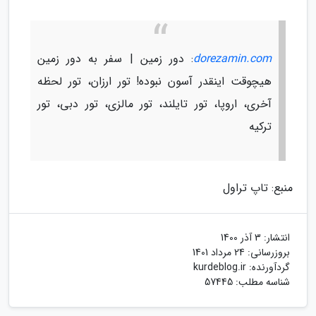
dorezamin.com
: دور زمین | سفر به دور زمین
هیچوقت اینقدر آسون نبوده! تور ارزان، تور لحظه
آخری، اروپا، تور تایلند، تور مالزی، تور دبی، تور
ترکیه
منبع: تاپ تراول
انتشار:
3 آذر 1400
بروزرسانی:
24 مرداد 1401
گردآورنده:
kurdeblog.ir
شناسه مطلب: 57445