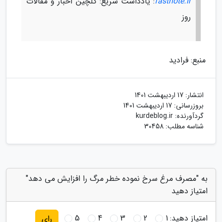
fastnote.ir
: یادداشت سریع: گلچین اخبار و مقالات
روز
منبع: فرادید
انتشار:
17 اردیبهشت 1401
بروزرسانی:
17 اردیبهشت 1401
گردآورنده:
kurdeblog.ir
شناسه مطلب: 30458
به "مصرف مرغ سرخ نموده خطر مرگ را افزایش می دهد"
امتیاز دهید
امتیاز دهید:
1
2
3
4
5
رای