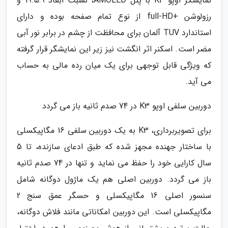
نمایشگر اوپو K3 با پنل AMOLED، نسبت ابعاد 19.5:9 و
رزولوشن +full-HD از نوع تمام صفحه بوده و دارای
استاندارد TUV آلمان برای محافظت از چشم در برابر نور آبی
مضر است. اسکنر اثر انگشت نیز زیر این نمایشگر قرار گرفته
که ویژگی قابل توجهی برای یک میان رده مالی به حساب
می آید.
دوربین سلفی اوپو K3 در 74 صدم ثانیه باز می گردد
برای تصویربرداری، K3 به یک دوربین سلفی 16 مگاپیکسلی
با ساختار جهنده مجهز شده که طبق ادعای سازنده، تا 5
سال کارایی خود را حفظ می نماید و تنها در 74 صدم ثانیه
باز می گردد. دوربین اصلی هم یک ماژول دوگانه شامل
سنسور اصلی 16 مگاپیکسلی و حسگر عمق سنج 2
مگاپیکسلی است. این دوربین امکاناتی مانند فلاش دوگانه،