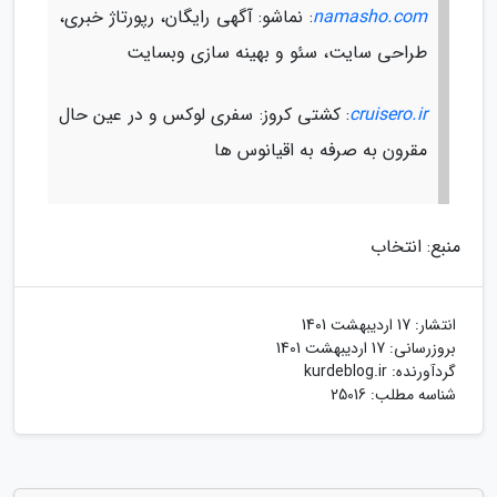
namasho.com
: نماشو: آگهی رایگان، رپورتاژ خبری،
طراحی سایت، سئو و بهینه سازی وبسایت
cruisero.ir
: کشتی کروز: سفری لوکس و در عین حال
مقرون به صرفه به اقیانوس ها
منبع: انتخاب
انتشار:
17 اردیبهشت 1401
بروزرسانی:
17 اردیبهشت 1401
گردآورنده:
kurdeblog.ir
شناسه مطلب: 25016