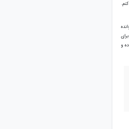
نم.
نده
رای
ه و