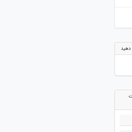
 دهید
ت