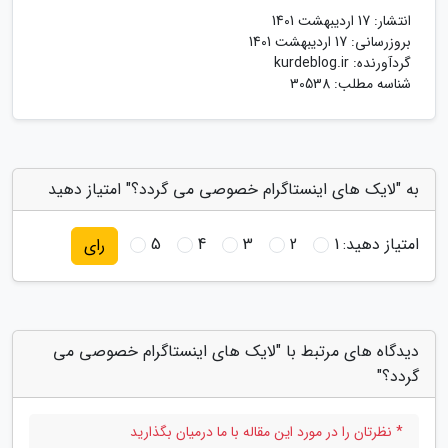
انتشار:
17 اردیبهشت 1401
بروزرسانی:
17 اردیبهشت 1401
گردآورنده:
kurdeblog.ir
شناسه مطلب: 30538
به "لایک های اینستاگرام خصوصی می گردد؟" امتیاز دهید
امتیاز دهید:
1
2
3
4
5
رای
دیدگاه های مرتبط با "لایک های اینستاگرام خصوصی می
گردد؟"
* نظرتان را در مورد این مقاله با ما درمیان بگذارید