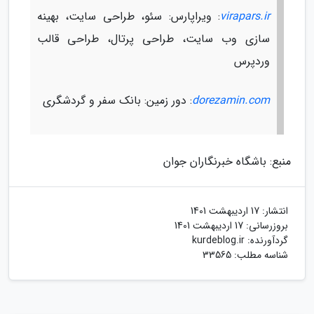
virapars.ir
: ویراپارس: سئو، طراحی سایت، بهینه
سازی وب سایت، طراحی پرتال، طراحی قالب
وردپرس
dorezamin.com
: دور زمین: بانک سفر و گردشگری
منبع: باشگاه خبرنگاران جوان
انتشار:
17 اردیبهشت 1401
بروزرسانی:
17 اردیبهشت 1401
گردآورنده:
kurdeblog.ir
شناسه مطلب: 33565