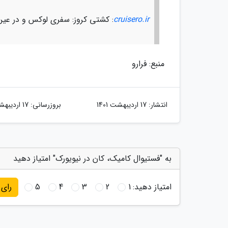
cruisero.ir
: کشتی کروز: سفری لوکس و در عین
منبع: فرارو
انتشار:
17 اردیبهشت 1401
بروزرسانی:
17 اردیبهشت 1401
به "فستیوال کامیک، کان در نیویورک" امتیاز دهید
امتیاز دهید:
1
2
3
4
5
رای