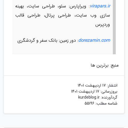
virapars.ir
: ویراپارس: سئو، طراحی سایت، بهینه
سازی وب سایت، طراحی پرتال، طراحی قالب
وردپرس
dorezamin.com
: دور زمین: بانک سفر و گردشگری
منبع: برترین ها
انتشار:
17 اردیبهشت 1401
بروزرسانی:
17 اردیبهشت 1401
گردآورنده:
kurdeblog.ir
شناسه مطلب: 55196