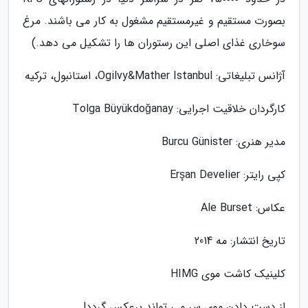
بصورت مستقیم و غیرمستقیم مشغول به کار می باشند. مرغ
سوخاری غذای اصلی این رستوران ها را تشکیل می دهد.)
آژانس تبلیغاتی: Ogilvy&Mather Istanbul، استانبول، ترکیه
کارگردان خلاقیت اجرایی: Tolga Büyükdoğanay
مدیر هنری: Burcu Günister
کپی رایتر: Erşan Develier
عکاس: Ale Burset
تاریخ انتشار: مه 2014
کلینیک کاشت موی HIMG
از دست دادن موی سر می تواند برعکس گردد!