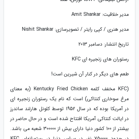
مدیر خلاقیت: Amit Shankar
مدیر هنری / کپی رایتر / تصویرسازی: Nishit Shankar
تاریخ انتشار: دسامبر 2013
رستوران های زنجیره ای KFC
طعم های دیگر در کنار آن شیرین است!
(KFC مخفف کلمه Kentucky Fried Chicken (به معنای
مرغ سوخاری کنتاکی) است که نام یک رستوران زنجیره ای
در آمریکا بوده که در سال 1952 توسط کلونل هارلند ساندرز
در ایالت کنتاکی آمریکا افتتاح شده است و در حال حاضر در
بیشتر از 100 کشور دنیا دارای بیش از 300000 شعبه می باشد.
در حدود 750000 نفر در سراسر دنیا در رستورانهای KFC