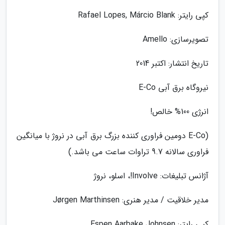
کپی رایتر: Rafael Lopes, Márcio Blank
تصویرسازی: Amello
تاریخ انتشار: اکتبر 2014
نیروگاه برق آبی E-Co
انرژی 100% خالص!
(E-Co دومین فراوری کننده بزرگ برق آبی در نروژ با میانگین
فراوری سالانه 9.7 تراوات ساعت می باشد.)
آژانس تبلیغات: Involve!، اسلو، نروژ
مدیر خلاقیت / مدیر هنری: Jørgen Marthinsen
کپی رایتر: Espen Aarbake Johnsen