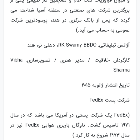
و میزان فراوریات نفت خام و همچنین گاز طبیعی یکی از
بزرگترین شرکت های صنعتی در منطقه آسیا شناخته می
گردد که پس از بانک مرکزی در هند، پرسودترین شرکت
عمومی به حساب می آید.)
آژانس تبلیغاتی: RK Swamy BBDO، دهلی نو، هند
کارگردان خلاقیت / مدیر هنری / تصویرسازی: Vibha
Sharma
تاریخ انتشار: ژانویه 2015
شرکت پست FedEx
(FedEx یک شرکت پستی در آمریکا می باشد که در سال
1971 تاسیس گشت. ناوگان باربری هوایی FedEx نیز در
سال 1973 شروع به کار کرد.)