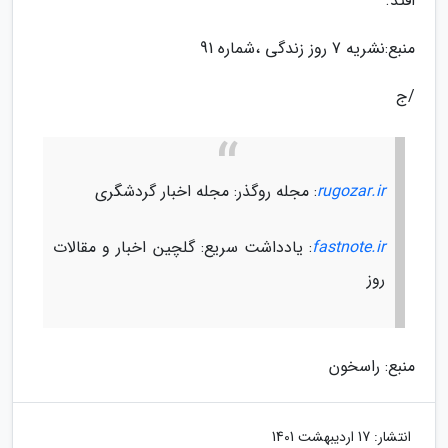
افتد.
منبع:نشریه 7 روز زندگی ،شماره 91
/ج
rugozar.ir
: مجله روگذر: مجله اخبار گردشگری
fastnote.ir
: یادداشت سریع: گلچین اخبار و مقالات
روز
منبع: راسخون
انتشار:
17 اردیبهشت 1401