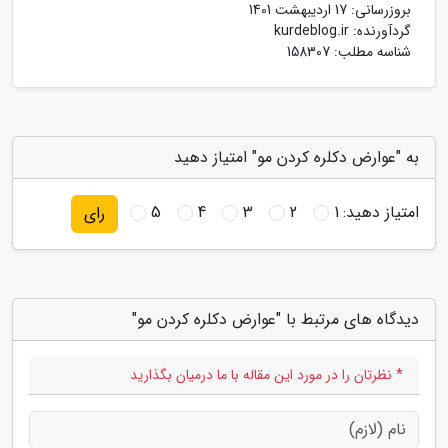
بروزرسانی:
17 اردیبهشت 1401
گردآورنده:
kurdeblog.ir
شناسه مطلب: 158307
به "عوارض دکلره کردن مو" امتیاز دهید
امتیاز دهید:
1
2
3
4
5
رای
دیدگاه های مرتبط با "عوارض دکلره کردن مو"
* نظرتان را در مورد این مقاله با ما درمیان بگذارید