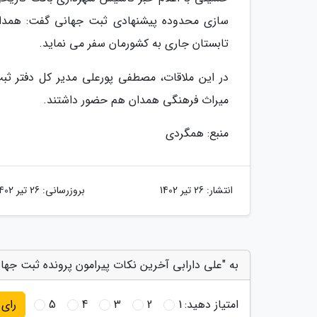
سازی محدوده پیشنهادی ثبت جهانی گفت: همدان 
تابستان جاری به کشورمان سفر می نماید.
در این ملاقات، مصطفی پورعلی مدیر کل دفتر ثب
میراث فرهنگی همدان هم حضور داشتند.
منبع: همگردی
انتشار:
26 تیر 1402
بروزرسانی:
26 تیر 1402
به "علی دارابی آخرین نکات پیرامون پرونده ثبت جهانی 
امتیاز دهید:
1
2
3
4
5
رای