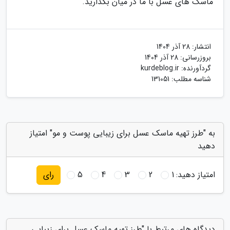
ماسک های عسل با ما در میان بگذارید.
انتشار:
28 آذر 1404
بروزرسانی:
28 آذر 1404
گردآورنده:
kurdeblog.ir
شناسه مطلب: 131051
به "طرز تهیه ماسک عسل برای زیبایی پوست و مو" امتیاز
دهید
امتیاز دهید:
1
2
3
4
5
رای
دیدگاه های مرتبط با "طرز تهیه ماسک عسل برای زیبایی