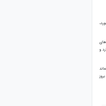
رد،
 های
د و
اند
روز