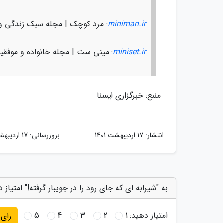
miniman.ir
: مرد کوچک | مجله سبک زندگی و
miniset.ir
: مینی ست | مجله خانواده و موفقی
منبع: خبرگزاری ایسنا
انتشار:
17 اردیبهشت 1401
بروزرسانی:
17 اردیبهشت 1401
به "شیرابه ای که جای رود را در جویبار گرفته!" امتیاز 
امتیاز دهید:
1
2
3
4
5
رای