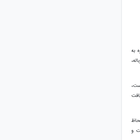
 به
له،
ست،
افت
حاظ
ت و