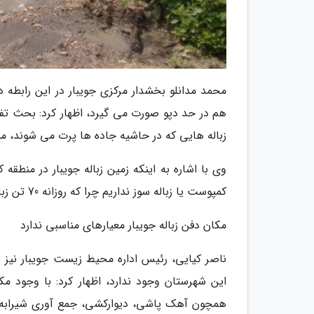
محمد مدانلو بخشدار مرکزی جویبار در این رابطه د
هم در حد دپو صورت می گیرد، اظهار کرد: بحث تفکیک
زباله هایی که در حاشیه جاده ها پرت می شوند، 
وی با اشاره به اینکه زمین زباله جویبار در منطقه
کمپوست یا زباله سوز نداریم چرا که روزانه 70 تن زباله در شهرستان جویبار فراوری می گردد.
مکان دفن زباله جویبار معیارهای مناسبی ندارد
ناصر کیایی، رئیس اداره محیط زیست جویبار نیز در 
این شهرستان وجود ندارد، اظهار کرد: با وجود مک
همچون آهک پاشی، دیوارکشی، جمع آوری شیرابه ه