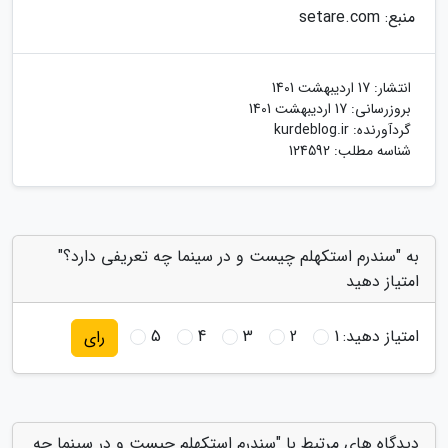
منبع: setare.com
انتشار:
17 اردیبهشت 1401
بروزرسانی:
17 اردیبهشت 1401
گردآورنده:
kurdeblog.ir
شناسه مطلب: 124592
به "سندرم استکهلم چیست و در سینما چه تعریفی دارد؟"
امتیاز دهید
امتیاز دهید:
1
2
3
4
5
رای
دیدگاه های مرتبط با "سندرم استکهلم چیست و در سینما چه