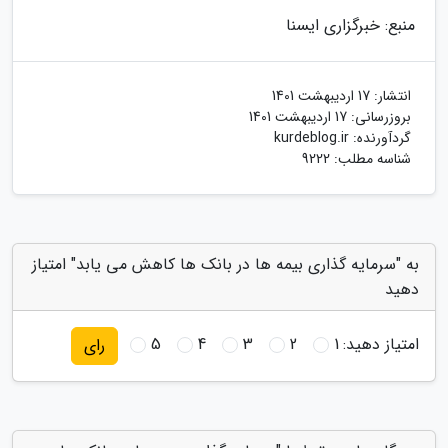
منبع: خبرگزاری ایسنا
انتشار:
17 اردیبهشت 1401
بروزرسانی:
17 اردیبهشت 1401
گردآورنده:
kurdeblog.ir
شناسه مطلب: 9222
به "سرمایه گذاری بیمه ها در بانک ها کاهش می یابد" امتیاز
دهید
امتیاز دهید:
1
2
3
4
5
رای