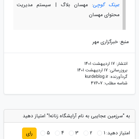
عینک گوچی
: مهسان بلاگ | سیستم مدیریت
محتوای مهسان
منبع: خبرگزاری مهر
انتشار:
17 اردیبهشت 1401
بروزرسانی:
17 اردیبهشت 1401
گردآورنده:
kurdeblog.ir
شناسه مطلب: 47607
به "سرزمین عجایبی به نام آرایشگاه زنانه!" امتیاز دهید
امتیاز دهید:
1
2
3
4
5
رای