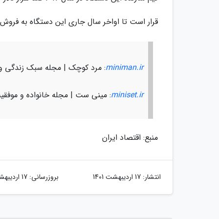
قرار است تا اواخر سال جاری این دستگاه به فروش 
miniman.ir
: مرد کوچک | مجله سبک زندگی و
miniset.ir
: مینی ست | مجله خانواده و موفقی
منبع: اقتصاد ایران
انتشار:
17 اردیبهشت 1401
بروزرسانی:
17 اردیبهشت 1401