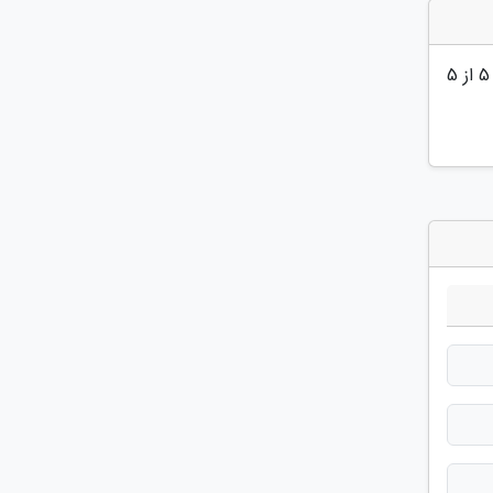
5
از 5