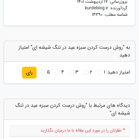
بروزرسانی:
17 اردیبهشت 1401
گردآورنده:
kurdeblog.ir
شناسه مطلب: 14390
به "روش درست کردن سبزه عید در تنگ شیشه ای" امتیاز
دهید
امتیاز دهید:
1
2
3
4
5
رای
دیدگاه های مرتبط با "روش درست کردن سبزه عید در تنگ
شیشه ای"
* نظرتان را در مورد این مقاله با ما درمیان بگذارید